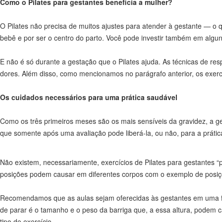
Como o Pilates para gestantes beneficia a mulher?
O Pilates não precisa de muitos ajustes para atender à gestante — o 
bebê e por ser o centro do parto. Você pode investir também em algun
E não é só durante a gestação que o Pilates ajuda. As técnicas de re
dores. Além disso, como mencionamos no parágrafo anterior, os exerc
Os cuidados necessários para uma prática saudável
Como os três primeiros meses são os mais sensíveis da gravidez, a ges
que somente após uma avaliação pode liberá-la, ou não, para a prática
Não existem, necessariamente, exercícios de Pilates para gestantes
posições podem causar em diferentes corpos com o exemplo de posiçõ
Recomendamos que as aulas sejam oferecidas às gestantes em uma freq
de parar é o tamanho e o peso da barriga que, a essa altura, podem c
tipo de exercício.