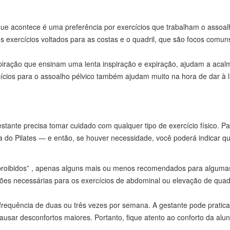
que acontece é uma preferência por exercícios que trabalham o assoal
s exercícios voltados para as costas e o quadril, que são focos comu
spiração que ensinam uma lenta inspiração e expiração, ajudam a acal
ícios para o assoalho pélvico também ajudam muito na hora de dar à l
tante precisa tomar cuidado com qualquer tipo de exercício físico. Pa
 do Pilates — e então, se houver necessidade, você poderá indicar qua
 “proibidos” , apenas alguns mais ou menos recomendados para alguma
es necessárias para os exercícios de abdominal ou elevação de quadr
uência de duas ou três vezes por semana. A gestante pode praticar pi
ausar desconfortos maiores. Portanto, fique atento ao conforto da al