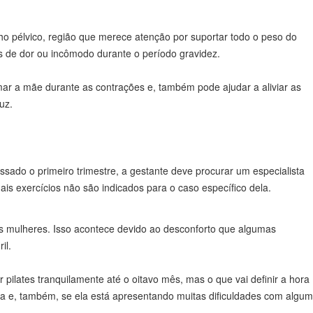
ho pélvico, região que merece atenção por suportar todo o peso do
ns de dor ou incômodo durante o período gravidez.
mar a mãe durante as contrações e, também pode ajudar a aliviar as
uz.
ssado o primeiro trimestre, a gestante deve procurar um especialista
is exercícios não são indicados para o caso específico dela.
s mulheres. Isso acontece devido ao desconforto que algumas
il.
lates tranquilamente até o oitavo mês, mas o que vai definir a hora
una e, também, se ela está apresentando muitas dificuldades com algum